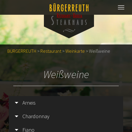
BÜRGERREUTH
>
Restaurant
>
Weinkarte
>
Weißweine
Weißweine
Arneis
Chardonnay
Fiano