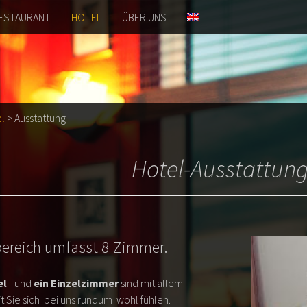
ESTAURANT
HOTEL
ÜBER UNS
l
>
Ausstattung
Hotel-Ausstattun
bereich umfasst 8 Zimmer.
el
– und
ein Einzelzimmer
sind mit allem
t Sie sich bei uns rundum wohl fühlen.