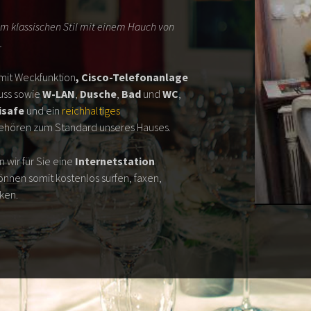
 im klassischen Stil mit einem Hauch von
.
mit Weckfunktion
, Cisco-Telefonanlage
luss sowie
W-LAN
,
Dusche
,
Bad
und
WC
,
isafe
und ein
reichhaltiges
ehören zum Standard unseres Hauses.
 wir für Sie eine
Internetstation
können somit kostenlos surfen, faxen,
ken.