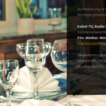
Die Möblierung ist
Nostalgie gehalten
Kabel-TV, Radio
mit Internetansch
Fön
,
Minibar
,
Min
Frühstücksbüffet
g
Desweiteren haben
eingerichtet. Sie 
kopieren und druc