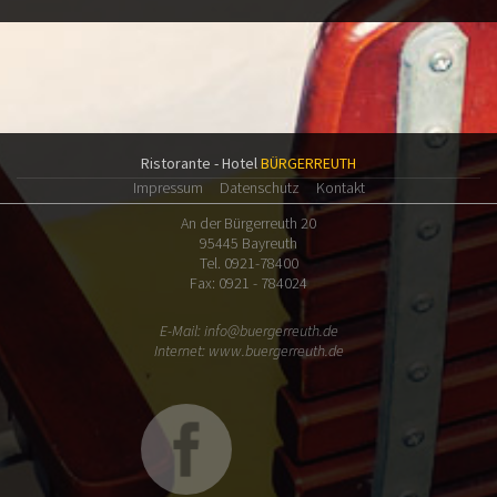
Ristorante - Hotel
BÜRGERREUTH
Impressum
Datenschutz
Kontakt
An der Bürgerreuth 20
95445 Bayreuth
Tel. 0921-78400
Fax: 0921 - 784024
E-Mail:
info@buergerreuth.de
Internet:
www.buergerreuth.de